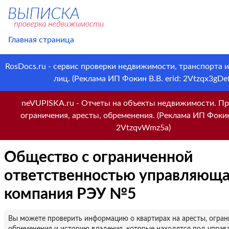
Главная страница
RosDocs.ru - сервис проверки недвижимости, транспорта 
лиц. (Реклама ИП Фокин В.В. erid: 2Vtzqx3gDet
neVUPISKA.ru - Отчеты на объекты недвижимости. Пр
ограничения, аресты, обременения. (Реклама ИП Фокин 
2VtzqvWmz5a)
Общество с ограниченной
ответственностью управляющ
компания РЭУ №5
Вы можете проверить информацию о квартирах на аресты, огран