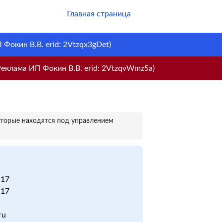
Главная страница
Фокин В.В. erid: 2Vtzqx3gDet)
еклама ИП Фокин В.В. erid: 2VtzqvWmz5a)
оторые находятся под управлением
 17
 17
ru