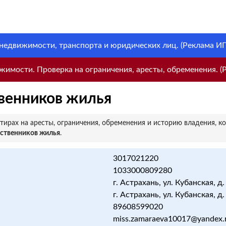
 недвижимости, транспорта и юридических лиц. (Реклама ИП 
имости. Проверка на ограничения, аресты, обременения. (Р
венников жилья
ирах на аресты, ограничения, обременения и историю владения, к
бственников жилья
.
3017021220
1033000809280
г. Астрахань, ул. Кубанская, д.
г. Астрахань, ул. Кубанская, д.
89608599020
miss.zamaraeva10017@yandex.