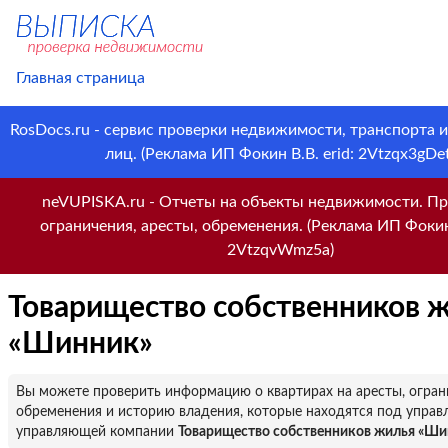
Главная страница
RosDocs.ru - сервис проверки недвижимости, транспорта 
лиц. (Реклама ИП Фокин В.В. erid: 2Vtzqx3gDet
neVUPISKA.ru - Отчеты на объекты недвижимости. Пр
ограничения, аресты, обременения. (Реклама ИП Фокин 
2VtzqvWmz5a)
Товарищество собственников 
«Шинник»
Вы можете проверить информацию о квартирах на аресты, огран
обременения и историю владения, которые находятся под управ
управляющей компании
Товарищество собственников жилья «Ши