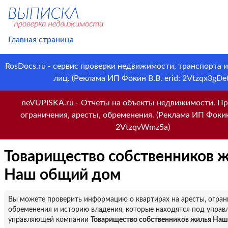
Главная страница
RosDocs.ru - сервис проверки недвижимости, транспорта 
лиц. (Реклама ИП Фокин В.В. erid: 2Vtzqx3gDet
neVUPISKA.ru - Отчеты на объекты недвижимости. Пр
ограничения, аресты, обременения. (Реклама ИП Фокин 
2VtzqvWmz5a)
Товарищество собственников 
Наш общий дом
Вы можете проверить информацию о квартирах на аресты, огран
обременения и историю владения, которые находятся под управ
управляющей компании
Товарищество собственников жилья На