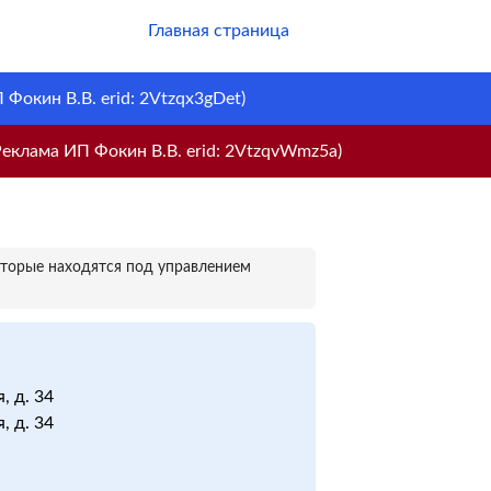
Главная страница
Фокин В.В. erid: 2Vtzqx3gDet)
еклама ИП Фокин В.В. erid: 2VtzqvWmz5a)
оторые находятся под управлением
, д. 34
, д. 34