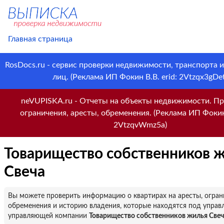
Главная страница
RosDocs.ru - сервис проверки недвижимости, транспорта 
лиц. (Реклама ИП Фокин В.В. erid: 2Vtzqx3gDet
neVUPISKA.ru - Отчеты на объекты недвижимости. Пр
ограничения, аресты, обременения. (Реклама ИП Фокин 
2VtzqvWmz5a)
Товарищество собственников 
Свеча
Вы можете проверить информацию о квартирах на аресты, огран
обременения и историю владения, которые находятся под управ
управляющей компании
Товарищество собственников жилья Свеч