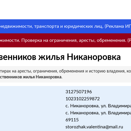
 недвижимости, транспорта и юридических лиц. (Реклама ИП 
имости. Проверка на ограничения, аресты, обременения. (Р
венников жилья Никаноровка
ирах на аресты, ограничения, обременения и историю владения, к
бственников жилья Никаноровка
.
3127507196
1023102259872
с. Никаноровка, ул. Владимира 
с. Никаноровка, ул. Владимира 
69115
storozhak.valentina@mail.ru