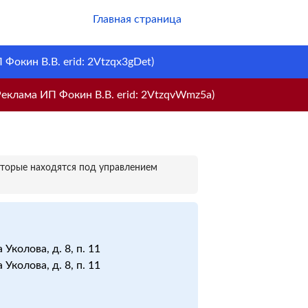
Главная страница
Фокин В.В. erid: 2Vtzqx3gDet)
еклама ИП Фокин В.В. erid: 2VtzqvWmz5a)
оторые находятся под управлением
Уколова, д. 8, п. 11
Уколова, д. 8, п. 11