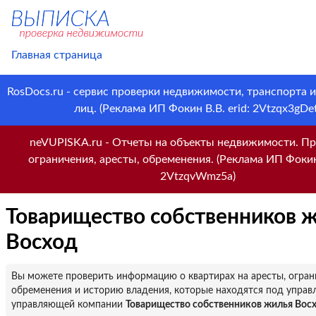
Главная страница
RosDocs.ru - сервис проверки недвижимости, транспорта 
лиц. (Реклама ИП Фокин В.В. erid: 2Vtzqx3gDet
neVUPISKA.ru - Отчеты на объекты недвижимости. Пр
ограничения, аресты, обременения. (Реклама ИП Фокин 
2VtzqvWmz5a)
Товарищество собственников 
Восход
Вы можете проверить информацию о квартирах на аресты, огран
обременения и историю владения, которые находятся под управ
управляющей компании
Товарищество собственников жилья Вос