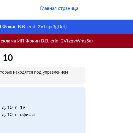
Главная страница
Фокин В.В. erid: 2Vtzqx3gDet)
еклама ИП Фокин В.В. erid: 2VtzqvWmz5a)
 10
оторые находятся под управлением
д. 10, п. 19
 д. 10, п. офис 5