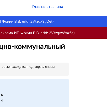
Главная страница
Фокин В.В. erid: 2Vtzqx3gDet)
еклама ИП Фокин В.В. erid: 2VtzqvWmz5a)
ищно-коммунальный
оторые находятся под управлением
 4
 4