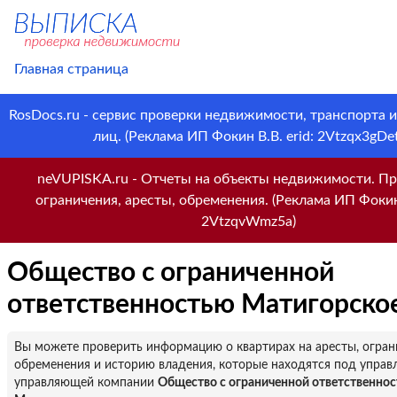
Главная страница
RosDocs.ru - сервис проверки недвижимости, транспорта 
лиц. (Реклама ИП Фокин В.В. erid: 2Vtzqx3gDet
neVUPISKA.ru - Отчеты на объекты недвижимости. Пр
ограничения, аресты, обременения. (Реклама ИП Фокин 
2VtzqvWmz5a)
Общество с ограниченной
ответственностью Матигорско
Вы можете проверить информацию о квартирах на аресты, огран
обременения и историю владения, которые находятся под управ
управляющей компании
Общество с ограниченной ответственно