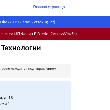
Главная страница
Фокин В.В. erid: 2Vtzqx3gDet)
еклама ИП Фокин В.В. erid: 2VtzqvWmz5a)
 Технологии
оторые находятся под управлением
, д. 18
дом 54