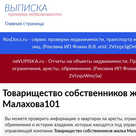
Главная страница
RosDocs.ru - сервис проверки недвижимости, транспорта 
лиц. (Реклама ИП Фокин В.В. erid: 2Vtzqx3gDet
neVUPISKA.ru - Отчеты на объекты недвижимости. Пр
ограничения, аресты, обременения. (Реклама ИП Фокин 
2VtzqvWmz5a)
Товарищество собственников 
Малахова101
Вы можете проверить информацию о квартирах на аресты, огран
обременения и историю владения, которые находятся под управ
управляющей компании
Товарищество собственников жилья Мал