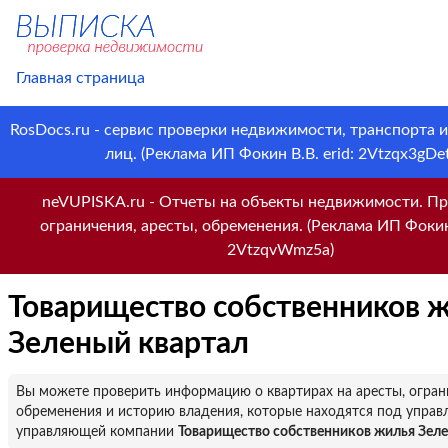
Главная страница
RosDocs.ru - сервис проверки недвижимости, транспорта 
лиц. (Реклама ИП Фокин В.В. erid: 2Vtzqx3gDet
neVUPISKA.ru - Отчеты на объекты недвижимости. Пр
ограничения, аресты, обременения. (Реклама ИП Фокин 
2VtzqvWmz5a)
Товарищество собственников 
Зеленый квартал
Вы можете проверить информацию о квартирах на аресты, огран
обременения и историю владения, которые находятся под управ
управляющей компании
Товарищество собственников жилья Зел