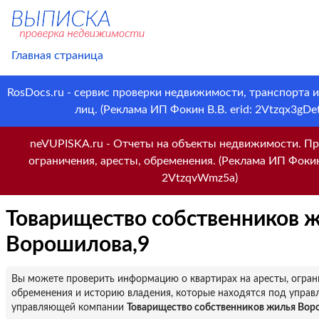
Главная страница
RosDocs.ru - сервис проверки недвижимости, транспорта 
лиц. (Реклама ИП Фокин В.В. erid: 2Vtzqx3gDet
neVUPISKA.ru - Отчеты на объекты недвижимости. Пр
ограничения, аресты, обременения. (Реклама ИП Фокин 
2VtzqvWmz5a)
Товарищество собственников 
Ворошилова,9
Вы можете проверить информацию о квартирах на аресты, огран
обременения и историю владения, которые находятся под управ
управляющей компании
Товарищество собственников жилья Вор