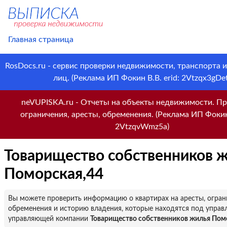
Главная страница
RosDocs.ru - сервис проверки недвижимости, транспорта 
лиц. (Реклама ИП Фокин В.В. erid: 2Vtzqx3gDet
neVUPISKA.ru - Отчеты на объекты недвижимости. Пр
ограничения, аресты, обременения. (Реклама ИП Фокин 
2VtzqvWmz5a)
Товарищество собственников 
Поморская,44
Вы можете проверить информацию о квартирах на аресты, огран
обременения и историю владения, которые находятся под управ
управляющей компании
Товарищество собственников жилья Пом