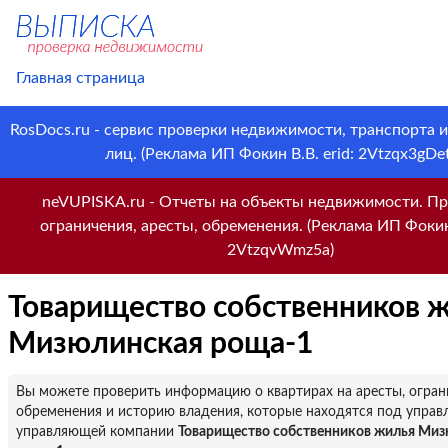
Главная страница
RosDocs.ru - сервис проверки недвижимости, транспорта 
лиц. (Реклама ИП Фокин В.В. erid: 2Vtzqx3gDet
neVUPISKA.ru - Отчеты на объекты недвижимости. Пр
ограничения, аресты, обременения. (Реклама ИП Фокин 
2VtzqvWmz5a)
Товарищество собственников 
Мизюлинская роща-1
Вы можете проверить информацию о квартирах на аресты, огран
обременения и историю владения, которые находятся под управ
управляющей компании
Товарищество собственников жилья Ми