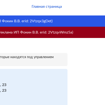
Главная страница
Фокин В.В. erid: 2Vtzqx3gDet)
еклама ИП Фокин В.В. erid: 2VtzqvWmz5a)
оторые находятся под управлением
. 23
. 23