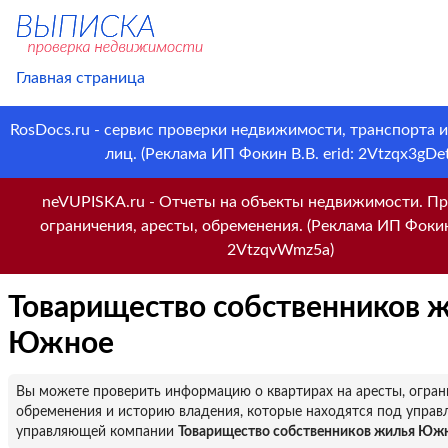
Главная страница
RosDocs.ru - сервис проверки недвижимости, транспорта 
лиц. (Реклама ИП Фокин В.В. erid: 2Vtzqx3gDet
neVUPISKA.ru - Отчеты на объекты недвижимости. Пр
ограничения, аресты, обременения. (Реклама ИП Фокин 
2VtzqvWmz5a)
Товарищество собственников 
Южное
Вы можете проверить информацию о квартирах на аресты, огран
обременения и историю владения, которые находятся под управ
управляющей компании
Товарищество собственников жилья Юж