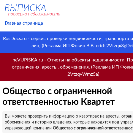
Главная страница
RosDocs.ru - сервис проверки недвижимости, транспорта 
лиц. (Реклама ИП Фокин В.В. erid: 2Vtzqx3gDet
neVUPISKA.ru - Отчеты на объекты недвижимости. Пр
ограничения, аресты, обременения. (Реклама ИП Фокин 
2VtzqvWmz5a)
Общество с ограниченной
ответственностью Квартет
Вы можете проверить информацию о квартирах на аресты, огран
обременения и историю владения, которые находятся под управ
управляющей компании
Общество с ограниченной ответственнос