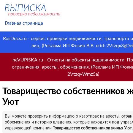
Главная страница
RosDocs.ru - сервис проверки недвижимости, транспорта 
лиц. (Реклама ИП Фокин В.В. erid: 2Vtzqx3gDet
neVUPISKA.ru - Отчеты на объекты недвижимости. Пр
ограничения, аресты, обременения. (Реклама ИП Фокин 
2VtzqvWmz5a)
Товарищество собственников 
Уют
Вы можете проверить информацию о квартирах на аресты, огран
обременения и историю владения, которые находятся под управ
управляющей компании
Товарищество собственников жилья Уют
.