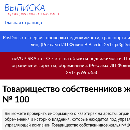
Главная страница
RosDocs.ru - сервис проверки недвижимости, транспорта 
лиц. (Реклама ИП Фокин В.В. erid: 2Vtzqx3gDet
neVUPISKA.ru - Отчеты на объекты недвижимости. Пр
ограничения, аресты, обременения. (Реклама ИП Фокин 
2VtzqvWmz5a)
Товарищество собственников 
№ 100
Вы можете проверить информацию о квартирах на аресты, огран
обременения и историю владения, которые находятся под управ
управляющей компании
Товарищество собственников жилья № 1