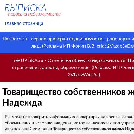
Главная страница
RosDocs.ru - сервис проверки недвижимости, транспорта 
лиц. (Реклама ИП Фокин В.В. erid: 2Vtzqx3gDet
neVUPISKA.ru - Отчеты на объекты недвижимости. Пр
ограничения, аресты, обременения. (Реклама ИП Фокин 
2VtzqvWmz5a)
Товарищество собственников 
Надежда
Вы можете проверить информацию о квартирах на аресты, огран
обременения и историю владения, которые находятся под управ
управляющей компании
Товарищество собственников жилья На