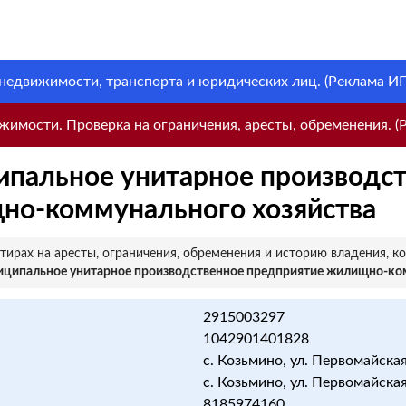
 недвижимости, транспорта и юридических лиц. (Реклама ИП 
имости. Проверка на ограничения, аресты, обременения. (Р
ипальное унитарное производс
но-коммунального хозяйства
ирах на аресты, ограничения, обременения и историю владения, к
иципальное унитарное производственное предприятие жилищно-ко
2915003297
1042901401828
с. Козьмино, ул. Первомайская, д
с. Козьмино, ул. Первомайская, д
8185974160