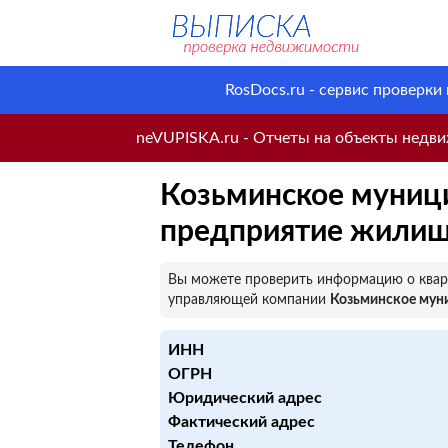
RosDocs.ru - сервис проверки
neVUPISKA.ru - Отчеты на объекты недвиж
Козьминское муниц
предприятие жилищ
Вы можете проверить информацию о кварт
управляющей компании
Козьминское мун
ИНН
ОГРН
Юридический адрес
Фактический адрес
Телефон