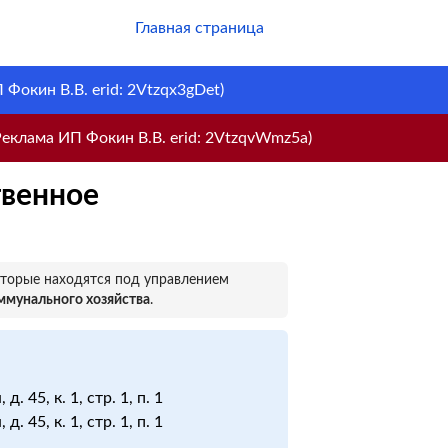
Главная страница
Фокин В.В. erid: 2Vtzqx3gDet)
еклама ИП Фокин В.В. erid: 2VtzqvWmz5a)
твенное
оторые находятся под управлением
ммунального хозяйства
.
. 45, к. 1, стр. 1, п. 1
. 45, к. 1, стр. 1, п. 1