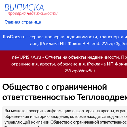
Главная страница
RosDocs.ru - сервис проверки недвижимости, транспорта 
лиц. (Реклама ИП Фокин В.В. erid: 2Vtzqx3gDet
neVUPISKA.ru - Отчеты на объекты недвижимости. Пр
ограничения, аресты, обременения. (Реклама ИП Фокин 
2VtzqvWmz5a)
Общество с ограниченной
ответственностью Тепловодре
Вы можете проверить информацию о квартирах на аресты, огран
обременения и историю владения, которые находятся под управ
управляющей компании
Общество с ограниченной ответственно