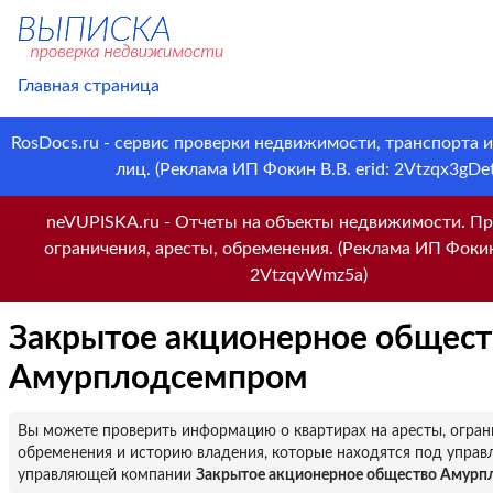
Главная страница
RosDocs.ru - сервис проверки недвижимости, транспорта 
лиц. (Реклама ИП Фокин В.В. erid: 2Vtzqx3gDet
neVUPISKA.ru - Отчеты на объекты недвижимости. Пр
ограничения, аресты, обременения. (Реклама ИП Фокин 
2VtzqvWmz5a)
Закрытое акционерное общест
Амурплодсемпром
Вы можете проверить информацию о квартирах на аресты, огран
обременения и историю владения, которые находятся под управ
управляющей компании
Закрытое акционерное общество Амур