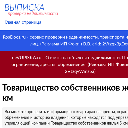
Главная страница
RosDocs.ru - сервис проверки недвижимости, транспорта 
лиц. (Реклама ИП Фокин В.В. erid: 2Vtzqx3gDet
neVUPISKA.ru - Отчеты на объекты недвижимости. Пр
ограничения, аресты, обременения. (Реклама ИП Фокин 
2VtzqvWmz5a)
Товарищество собственников ж
км
Вы можете проверить информацию о квартирах на аресты, огран
обременения и историю владения, которые находятся под управ
управляющей компании
Товарищество собственников жилья 5 км