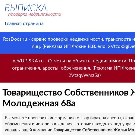
Главная страница
RosDocs.ru - сервис проверки недвижимости, транспорта 
лиц. (Реклама ИП Фокин В.В. erid: 2Vtzqx3gDet
neVUPISKA.ru - Отчеты на объекты недвижимости. Пр
ограничения, аресты, обременения. (Реклама ИП Фокин 
2VtzqvWmz5a)
Товарищество Собственников
Молодежная 68а
Вы можете проверить информацию о квартирах на аресты, огран
обременения и историю владения, которые находятся под управ
управляющей компании
Товарищество Собственников Жилья Мо