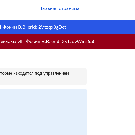
Главная страница
Фокин В.В. erid: 2Vtzqx3gDet)
еклама ИП Фокин В.В. erid: 2VtzqvWmz5a)
оторые находятся под управлением