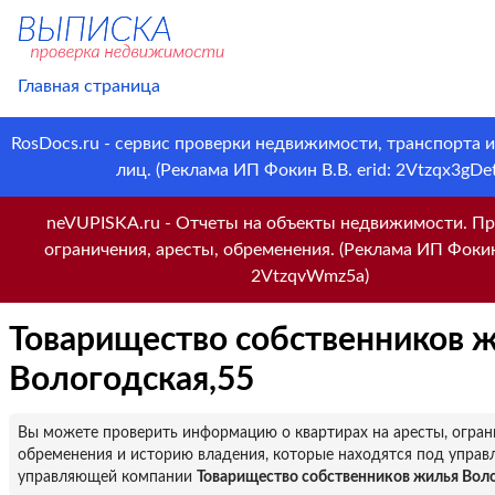
Главная страница
RosDocs.ru - сервис проверки недвижимости, транспорта 
лиц. (Реклама ИП Фокин В.В. erid: 2Vtzqx3gDet
neVUPISKA.ru - Отчеты на объекты недвижимости. Пр
ограничения, аресты, обременения. (Реклама ИП Фокин 
2VtzqvWmz5a)
Товарищество собственников 
Вологодская,55
Вы можете проверить информацию о квартирах на аресты, огран
обременения и историю владения, которые находятся под управ
управляющей компании
Товарищество собственников жилья Вол