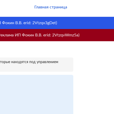
Главная страница
Фокин В.В. erid: 2Vtzqx3gDet)
еклама ИП Фокин В.В. erid: 2VtzqvWmz5a)
оторые находятся под управлением