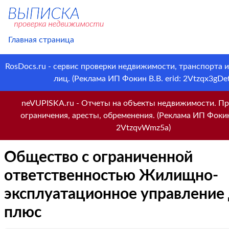
Главная страница
RosDocs.ru - сервис проверки недвижимости, транспорта 
лиц. (Реклама ИП Фокин В.В. erid: 2Vtzqx3gDet
neVUPISKA.ru - Отчеты на объекты недвижимости. Пр
ограничения, аресты, обременения. (Реклама ИП Фокин 
2VtzqvWmz5a)
Общество с ограниченной
ответственностью Жилищно-
эксплуатационное управление
плюс