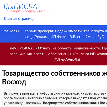
Главная страница
RosDocs.ru - сервис проверки недвижимости, транспорта 
лиц. (Реклама ИП Фокин В.В. erid: 2Vtzqx3gDet
neVUPISKA.ru - Отчеты на объекты недвижимости. Пр
ограничения, аресты, обременения. (Реклама ИП Фокин 
2VtzqvWmz5a)
Товарищество собственников 
Восход
Вы можете проверить информацию о квартирах на аресты, огран
обременения и историю владения, которые находятся под управ
управляющей компании
Товарищество собственников жилья Вос