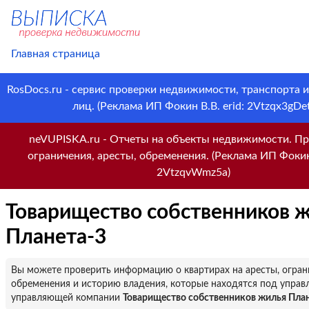
Главная страница
RosDocs.ru - сервис проверки недвижимости, транспорта 
лиц. (Реклама ИП Фокин В.В. erid: 2Vtzqx3gDet
neVUPISKA.ru - Отчеты на объекты недвижимости. Пр
ограничения, аресты, обременения. (Реклама ИП Фокин 
2VtzqvWmz5a)
Товарищество собственников 
Планета-3
Вы можете проверить информацию о квартирах на аресты, огран
обременения и историю владения, которые находятся под управ
управляющей компании
Товарищество собственников жилья Пла