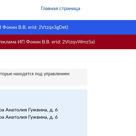
Главная страница
Фокин В.В. erid: 2Vtzqx3gDet)
еклама ИП Фокин В.В. erid: 2VtzqvWmz5a)
оторые находятся под управлением
ора Анатолия Гужвина, д. 6
ора Анатолия Гужвина, д. 6