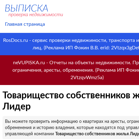
Главная страница
RosDocs.ru - сервис проверки недвижимости, транспорта 
лиц. (Реклама ИП Фокин В.В. erid: 2Vtzqx3gDet
neVUPISKA.ru - Отчеты на объекты недвижимости. Пр
ограничения, аресты, обременения. (Реклама ИП Фокин 
2VtzqvWmz5a)
Товарищество собственников 
Лидер
Вы можете проверить информацию о квартирах на аресты, огран
обременения и историю владения, которые находятся под управ
управляющей компании
Товарищество собственников жилья Лид