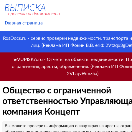
Главная страница
RosDocs.ru - сервис проверки недвижимости, транспорта 
лиц. (Реклама ИП Фокин В.В. erid: 2Vtzqx3gDet
neVUPISKA.ru - Отчеты на объекты недвижимости. Пр
ограничения, аресты, обременения. (Реклама ИП Фокин 
2VtzqvWmz5a)
Общество с ограниченной
ответственностью Управляющ
компания Концепт
Вы можете проверить информацию о квартирах на аресты, огран