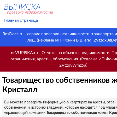
Главная страница
RosDocs.ru - сервис проверки недвижимости, транспорта 
лиц. (Реклама ИП Фокин В.В. erid: 2Vtzqx3gDet
neVUPISKA.ru - Отчеты на объекты недвижимости. Пр
ограничения, аресты, обременения. (Реклама ИП Фокин 
2VtzqvWmz5a)
Товарищество собственников 
Кристалл
Вы можете проверить информацию о квартирах на аресты, огран
обременения и историю владения, которые находятся под управ
управляющей компании
Товарищество собственников жилья Кри