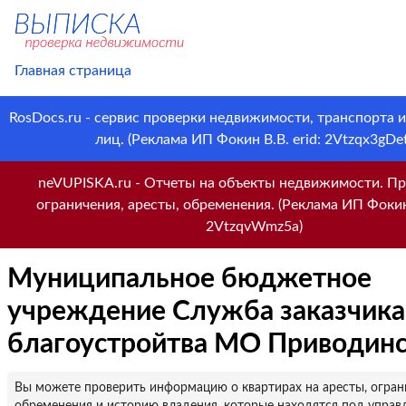
Главная страница
RosDocs.ru - сервис проверки недвижимости, транспорта 
лиц. (Реклама ИП Фокин В.В. erid: 2Vtzqx3gDet
neVUPISKA.ru - Отчеты на объекты недвижимости. Пр
ограничения, аресты, обременения. (Реклама ИП Фокин 
2VtzqvWmz5a)
Муниципальное бюджетное
учреждение Служба заказчика
благоустройтва МО Приводин
Вы можете проверить информацию о квартирах на аресты, огран