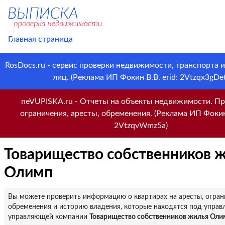
Главная страница
RosDocs.ru - сервис проверки недвижимости, транспорта 
лиц. (Реклама ИП Фокин В.В. erid: 2Vtzqx3gDet
neVUPISKA.ru - Отчеты на объекты недвижимости. Пр
ограничения, аресты, обременения. (Реклама ИП Фокин 
2VtzqvWmz5a)
Товарищество собственников 
Олимп
Вы можете проверить информацию о квартирах на аресты, огран
обременения и историю владения, которые находятся под управ
управляющей компании
Товарищество собственников жилья Оли