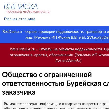
Главная страница
RosDocs.ru - сервис проверки недвижимости, транспорта 
лиц. (Реклама ИП Фокин В.В. erid: 2Vtzqx3gDet
neVUPISKA.ru - Отчеты на объекты недвижимости. Пр
ограничения, аресты, обременения. (Реклама ИП Фокин 
2VtzqvWmz5a)
Общество с ограниченной
ответственностью Бурейская 
заказчика
Вы можете проверить информацию о квартирах на аресты, огран