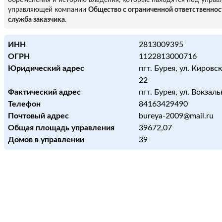
обременения и историю владения, которые находятся под управ
управляющей компании
Общество с ограниченной ответственно
служба заказчика
.
ИНН
2813009395
ОГРН
1122813000716
Юридический адрес
пгт. Бурея, ул. Кировска
22
Фактический адрес
пгт. Бурея, ул. Вокзаль
Телефон
84163429490
Почтовый адрес
bureya-2009@mail.ru
Общая площадь управления
39672,07
Домов в управлении
39