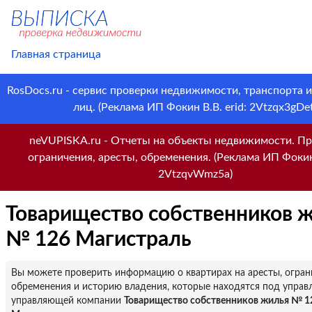
Главная страница
RosDocs.ru - сервис проверки недвижимости, транспорта 
лиц. (Реклама ИП Фокин В.В. erid: 2Vtzqx3gDet
neVUPISKA.ru - Отчеты на объекты недвижимости. Пр
ограничения, аресты, обременения. (Реклама ИП Фокин 
2VtzqvWmz5a)
Товарищество собственников 
№ 126 Магистраль
Вы можете проверить информацию о квартирах на аресты, огран
обременения и историю владения, которые находятся под управ
управляющей компании
Товарищество собственников жилья № 1