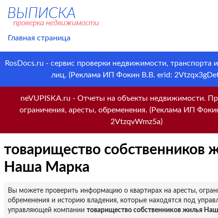
Главная страница
RosDocs.ru - сервис проверки недвижимости, транспорта 
лиц. (Реклама ИП Фокин В.В. erid: 2Vtzqx3gDet
neVUPISKA.ru - Отчеты на объекты недвижимости. Пр
ограничения, аресты, обременения. (Реклама ИП Фокин 
2VtzqvWmz5a)
товарищество собственников 
Наша Марка
Вы можете проверить информацию о квартирах на аресты, огран
обременения и историю владения, которые находятся под управ
управляющей компании
товарищество собственников жилья На