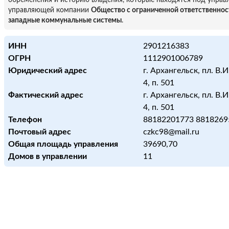
обременения и историю владения, которые находятся под управ
управляющей компании
Общество с ограниченной ответственнос
западные коммунальные системы
.
ИНН
2901216383
ОГРН
1112901006789
Юридический адрес
г. Архангельск, пл. В.И
4, п. 501
Фактический адрес
г. Архангельск, пл. В.И
4, п. 501
Телефон
88182201773 8818269
Почтовый адрес
czkc98@mail.ru
Общая площадь управления
39690,70
Домов в управлении
11