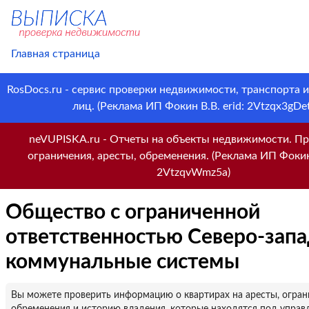
Главная страница
RosDocs.ru - сервис проверки недвижимости, транспорта 
лиц. (Реклама ИП Фокин В.В. erid: 2Vtzqx3gDet
neVUPISKA.ru - Отчеты на объекты недвижимости. Пр
ограничения, аресты, обременения. (Реклама ИП Фокин 
2VtzqvWmz5a)
Общество с ограниченной
ответственностью Северо-зап
коммунальные системы
Вы можете проверить информацию о квартирах на аресты, огран