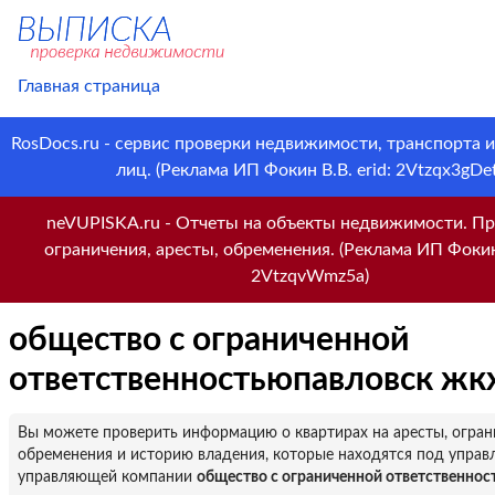
Главная страница
RosDocs.ru - сервис проверки недвижимости, транспорта 
лиц. (Реклама ИП Фокин В.В. erid: 2Vtzqx3gDet
neVUPISKA.ru - Отчеты на объекты недвижимости. Пр
ограничения, аресты, обременения. (Реклама ИП Фокин 
2VtzqvWmz5a)
общество с ограниченной
ответственностьюпавловск жк
Вы можете проверить информацию о квартирах на аресты, огран
обременения и историю владения, которые находятся под управ
управляющей компании
общество с ограниченной ответственно