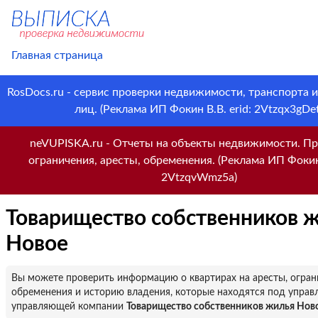
Главная страница
RosDocs.ru - сервис проверки недвижимости, транспорта 
лиц. (Реклама ИП Фокин В.В. erid: 2Vtzqx3gDet
neVUPISKA.ru - Отчеты на объекты недвижимости. Пр
ограничения, аресты, обременения. (Реклама ИП Фокин 
2VtzqvWmz5a)
Товарищество собственников 
Новое
Вы можете проверить информацию о квартирах на аресты, огран
обременения и историю владения, которые находятся под управ
управляющей компании
Товарищество собственников жилья Нов