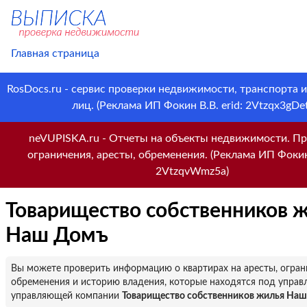
Главная страница
RosDocs.ru - сервис проверки недвижимости, транспорта 
лиц. (Реклама ИП Фокин В.В. erid: 2Vtzqx3gDet
neVUPISKA.ru - Отчеты на объекты недвижимости. Пр
ограничения, аресты, обременения. (Реклама ИП Фокин 
2VtzqvWmz5a)
Товарищество собственников 
Наш Домъ
Вы можете проверить информацию о квартирах на аресты, огран
обременения и историю владения, которые находятся под управ
управляющей компании
Товарищество собственников жилья На