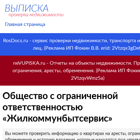
Главная страница
RosDocs.ru - сервис проверки недвижимости, транспорта 
лиц. (Реклама ИП Фокин В.В. erid: 2Vtzqx3gDet
neVUPISKA.ru - Отчеты на объекты недвижимости. Пр
ограничения, аресты, обременения. (Реклама ИП Фокин 
2VtzqvWmz5a)
Общество с ограниченной
ответственностью
«Жилкоммунбытсервис»
Вы можете проверить информацию о квартирах на аресты, огран