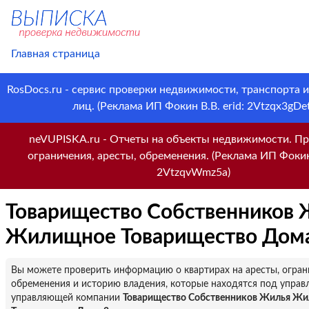
Главная страница
RosDocs.ru - сервис проверки недвижимости, транспорта 
лиц. (Реклама ИП Фокин В.В. erid: 2Vtzqx3gDet
neVUPISKA.ru - Отчеты на объекты недвижимости. Пр
ограничения, аресты, обременения. (Реклама ИП Фокин 
2VtzqvWmz5a)
Товарищество Собственников
Жилищное Товарищество Дома
Вы можете проверить информацию о квартирах на аресты, огран
обременения и историю владения, которые находятся под управ
управляющей компании
Товарищество Собственников Жилья Ж