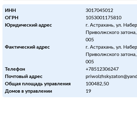
ИНН
3017045012
ОГРН
1053001175810
Юридический адрес
г. Астрахань, ул. Наб
Приволжского затона, д.
005
Фактический адрес
г. Астрахань, ул. Наб
Приволжского затона, д.
005
Телефон
+78512306247
Почтовый адрес
priwolzhskyzaton@yand
Общая площадь управления
100482,50
Домов в управлении
19