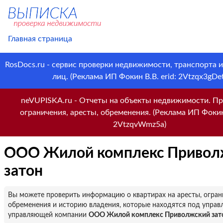
Главная страница
RosDocs.ru - сервис проверки недвижимости, транспорта 
лиц. (Реклама ИП Фокин В.В. erid: 2Vtzqx3gDet
neVUPISKA.ru - Отчеты на объекты недвижимости. Пр
ограничения, аресты, обременения. (Реклама ИП Фокин 
2VtzqvWmz5a)
ООО Жилой комплекс Привол
затон
Вы можете проверить информацию о квартирах на аресты, огран
обременения и историю владения, которые находятся под управ
управляющей компании
ООО Жилой комплекс Приволжский зат